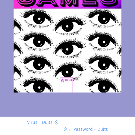
Virus – Duits
→
←
Password – Duits