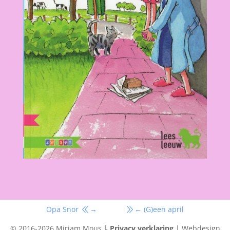
Opa Snor
→
←
(G)een april
© 2016-2026 Mirjam Mous |
Privacy verklaring
| Webdesign