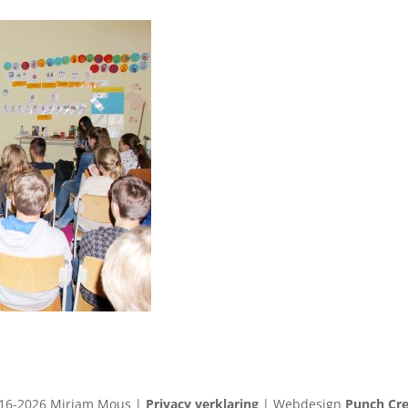
16-2026 Mirjam Mous |
Privacy verklaring
| Webdesign
Punch Cre