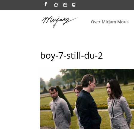
Over Mirjam Mous
boy-7-still-du-2