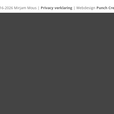
16-2026 Mirjam Mous |
Privacy verklaring
| Webdesign
Punch Cre