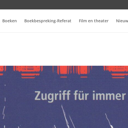
Boeken
Boekbespreking-Referat
Film en theater
Nieuw