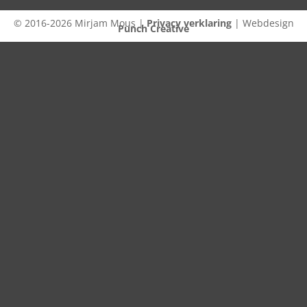
© 2016-2026 Mirjam Mous |
Privacy verklaring
| Webdesign
Punch Creative