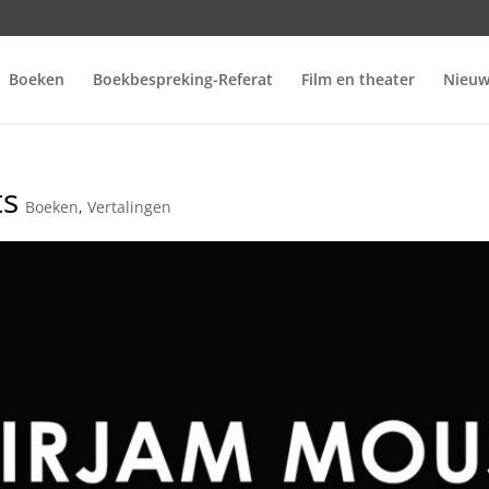
Boeken
Boekbespreking-Referat
Film en theater
Nieuw
ts
Boeken
,
Vertalingen